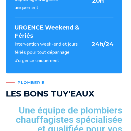
20h
uniquement
URGENCE Weekend &
Fériés
24h/24
Intervention week-end et jours
fériés pour tout dépannage
d'urgence uniquement
PLOMBERIE
LES BONS TUY'EAUX
Une équipe de plombiers
chauffagistes spécialisée
et qualifiée pour vos