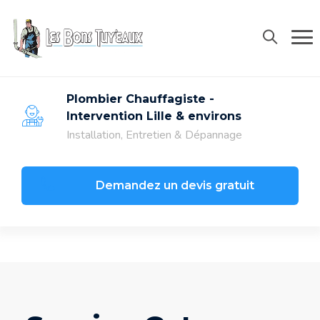
Skip
to
06 68 90 38 91
content
contact@lesbonstuyeaux.com
Plombier Chauffagiste -
Intervention Lille & environs
Installation, Entretien & Dépannage
Demandez un devis gratuit